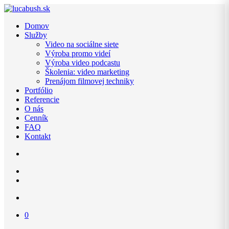
Domov
Služby
Video na sociálne siete
Výroba promo videí
Výroba video podcastu
Školenia: video marketing
Prenájom filmovej techniky
Portfólio
Referencie
O nás
Cenník
FAQ
Kontakt
0