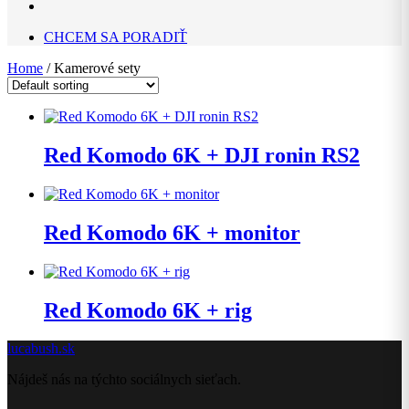
CHCEM SA PORADIŤ
Home
/ Kamerové sety
Red Komodo 6K + DJI ronin RS2
Red Komodo 6K + monitor
Red Komodo 6K + rig
lucabush.sk
Nájdeš nás na týchto sociálnych sieťach.