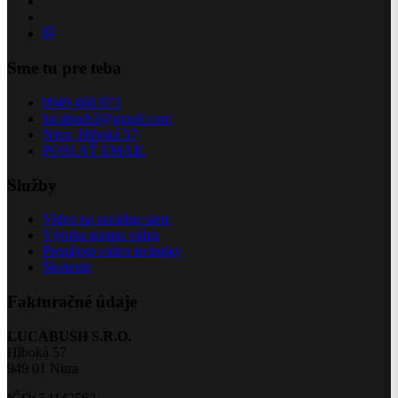
Sme tu pre teba
0949 468 873
lucabush3@gmail.com
Nitra, Hlboká 57
POSLAŤ EMAIL
Služby
Video na sociálne siete
Výroba promo videa
Prenájom video techniky
Školenie
Fakturačné údaje
LUCABUSH S.R.O.
Hlboká 57
949 01 Nitra