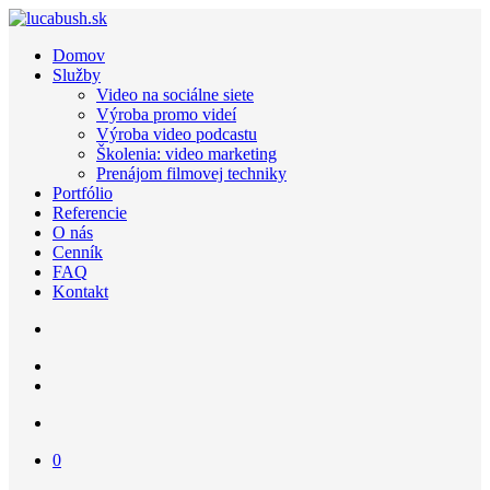
Domov
Služby
Video na sociálne siete
Výroba promo videí
Výroba video podcastu
Školenia: video marketing
Prenájom filmovej techniky
Portfólio
Referencie
O nás
Cenník
FAQ
Kontakt
0