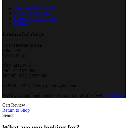
Video na sociálne siete
Výroba promo videa
Prenájom video techniky
Školenie
Fakturačné údaje
LUCABUSH S.R.O.
Hlboká 57
949 01 Nitra
IČO: 54142563
DIČ: 2121579988
SKDIČ: SK2121579988
© 2016 – 2026, Všetky práva vyhradené.
Ak ťa viac zaujímajú videá z dronu, pozri náš ďalší web
dronista.sk
.
Cart Review
Return to Shop
Search
What are you looking for?