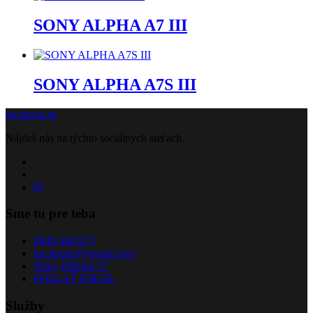
SONY ALPHA A7 III
SONY ALPHA A7S III
lucabush.sk
Nájdeš nás na týchto sociálnych sieťach.
Sme tu pre teba
0949 468 873
lucabush3@gmail.com
Nitra, Hlboká 57
POSLAŤ EMAIL
Služby