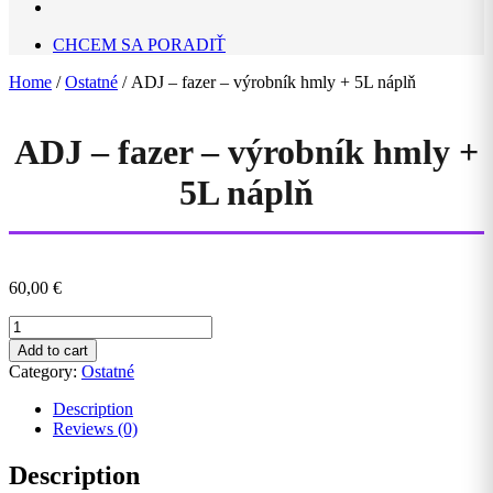
CHCEM SA PORADIŤ
Home
/
Ostatné
/ ADJ – fazer – výrobník hmly + 5L náplň
ADJ – fazer – výrobník hmly +
5L náplň
60,00
€
ADJ
-
Add to cart
fazer
Category:
Ostatné
-
výrobník
Description
hmly
Reviews (0)
+
5L
Description
náplň