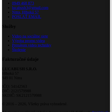
0949 468 873
lucabush3@gmail.com
Nitra, Hlboká 57
POSLAŤ EMAIL
Služby
Video na sociálne siete
Výroba promo videa
Prenájom video techniky
Školenie
Fakturačné údaje
LUCABUSH S.R.O.
Hlboká 57
949 01 Nitra
IČO: 54142563
DIČ: 2121579988
SKDIČ: SK2121579988
© 2016 – 2026, Všetky práva vyhradené.