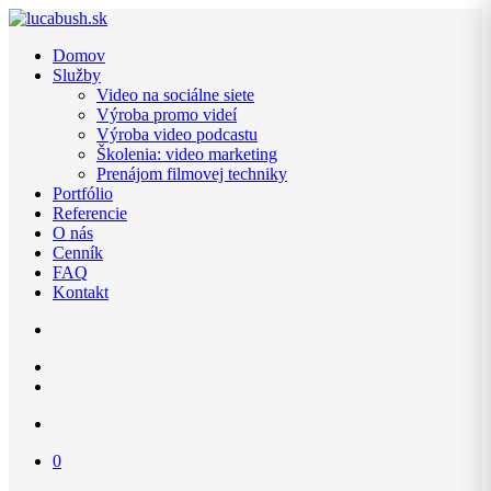
Domov
Služby
Video na sociálne siete
Výroba promo videí
Výroba video podcastu
Školenia: video marketing
Prenájom filmovej techniky
Portfólio
Referencie
O nás
Cenník
FAQ
Kontakt
0