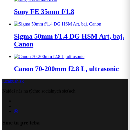
Sony FE 35mm f/1.8
Sigma 50mm f/1.4 DG HSM Art, baj.
Canon
Canon 70-200mm f2.8 L, ultrasonic
lucabush.sk
Nájdeš nás na týchto sociálnych sieťach.
Sme tu pre teba