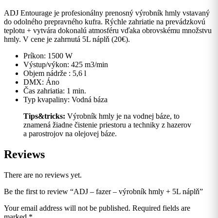
quantity
ADJ Entourage je profesionálny prenosný výrobník hmly vstavaný
do odolného prepravného kufra. Rýchle zahriatie na prevádzkovú
teplotu + vytvára dokonalú atmosféru vďaka obrovskému množstvu
hmly. V cene je zahrnutá 5L náplň (20€).
Príkon: 1500 W
Výstup/výkon: 425 m3/min
Objem nádrže : 5,6 l
DMX: Áno
Čas zahriatia: 1 min.
Typ kvapaliny: Vodná báza
Tips&tricks:
Výrobník hmly je na vodnej báze, to
znamená žiadne čistenie priestoru a techniky z hazerov
a parostrojov na olejovej báze.
Reviews
There are no reviews yet.
Be the first to review “ADJ – fazer – výrobník hmly + 5L náplň”
Your email address will not be published.
Required fields are
marked
*