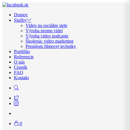
Domov
Služby
Video na sociálne siete
Výroba promo videí
Výroba video podcastu
Školenia: video marketing
Prenájom filmovej techniky
Portfólio
Referencie
O nás
Cenník
FAQ
Kontakt
0