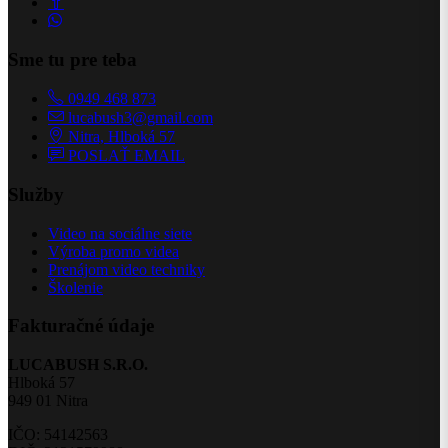
Sme tu pre teba
0949 468 873
lucabush3@gmail.com
Nitra, Hlboká 57
POSLAŤ EMAIL
Služby
Video na sociálne siete
Výroba promo videa
Prenájom video techniky
Školenie
Fakturačné údaje
LUCABUSH S.R.O.
Hlboká 57
949 01 Nitra
IČO: 54142563