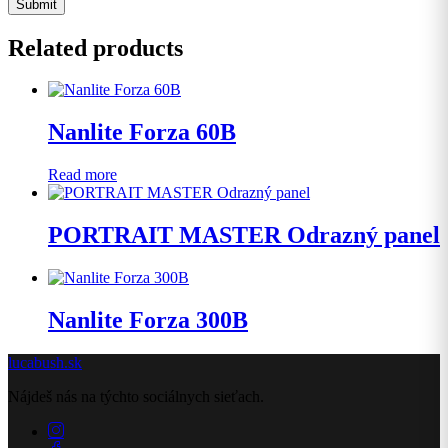
Related products
Nanlite Forza 60B
Read more
PORTRAIT MASTER Odrazný panel
Nanlite Forza 300B
lucabush.sk
Nájdeš nás na týchto sociálnych sieťach.