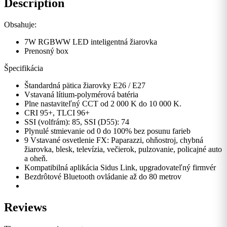
Description
Obsahuje:
7W RGBWW LED inteligentná žiarovka
Prenosný box
Špecifikácia
Štandardná pätica žiarovky E26 / E27
Vstavaná lítium-polymérová batéria
Plne nastaviteľný CCT od 2 000 K do 10 000 K.
CRI 95+, TLCI 96+
SSI (volfrám): 85, SSI (D55): 74
Plynulé stmievanie od 0 do 100% bez posunu farieb
9 Vstavané osvetlenie FX: Paparazzi, ohňostroj, chybná
žiarovka, blesk, televízia, večierok, pulzovanie, policajné auto
a oheň.
Kompatibilná aplikácia Sidus Link, upgradovateľný firmvér
Bezdrôtové Bluetooth ovládanie až do 80 metrov
Reviews