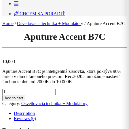
CHCEM SA PORADIŤ
Home
/
Osvetlovacia technika + Modulátory
/ Aputure Accent B7C
Aputure Accent B7C
10,00
€
Aputure Accent B7C je inteligentná žiarovka, ktorá pokrýva 90%
farieb v rámci farebného priestoru Rec.2020 a umožňuje nastaviť
farebnú teplotu od 2000K do 10 000K.
Aputure
Accent
Add to cart
B7C
Category:
Osvetlovacia technika + Modulátory
quantity
Description
Reviews (0)