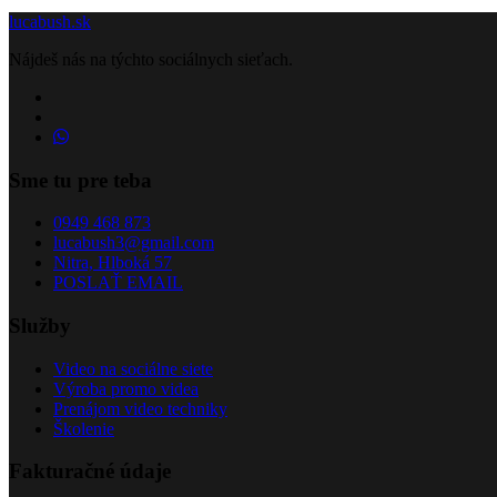
lucabush.sk
Nájdeš nás na týchto sociálnych sieťach.
Sme tu pre teba
0949 468 873
lucabush3@gmail.com
Nitra, Hlboká 57
POSLAŤ EMAIL
Služby
Video na sociálne siete
Výroba promo videa
Prenájom video techniky
Školenie
Fakturačné údaje