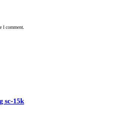
me I comment.
g sc-15k