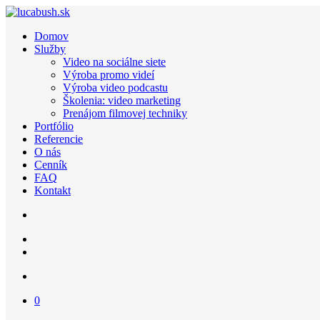
Domov
Služby
Video na sociálne siete
Výroba promo videí
Výroba video podcastu
Školenia: video marketing
Prenájom filmovej techniky
Portfólio
Referencie
O nás
Cenník
FAQ
Kontakt
0