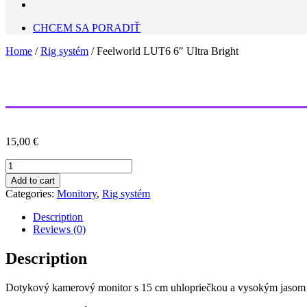
CHCEM SA PORADIŤ
Home
/
Rig systém
/ Feelworld LUT6 6″ Ultra Bright
15,00
€
Feelworld
LUT6
Add to cart
6″
Categories:
Monitory
,
Rig systém
Ultra
Bright
Description
quantity
Reviews (0)
Description
Dotykový kamerový monitor s 15 cm uhlopriečkou a vysokým jasom (2.60