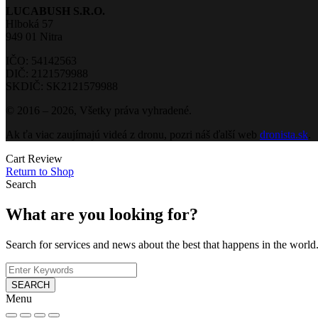
LUCABUSH S.R.O.
Hlboká 57
949 01 Nitra
IČO: 54142563
DIČ: 2121579988
SKDIČ: SK2121579988
© 2016 – 2026, Všetky práva vyhradené.
Ak ťa viac zaujímajú videá z dronu, pozri náš ďalší web
dronista.sk
.
Cart Review
Return to Shop
Search
What are you looking for?
Search for services and news about the best that happens in the world
SEARCH
Menu