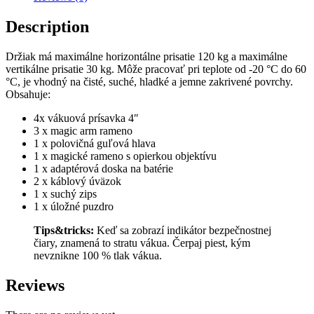
Smallrig
sc-
Description
15k
quantity
Držiak má maximálne horizontálne prisatie 120 kg a maximálne
vertikálne prisatie 30 kg. Môže pracovať pri teplote od -20 °C do 60
°C, je vhodný na čisté, suché, hladké a jemne zakrivené povrchy.
Obsahuje:
4x vákuová prísavka 4″
3 x magic arm rameno
1 x polovičná guľová hlava
1 x magické rameno s opierkou objektívu
1 x adaptérová doska na batérie
2 x káblový úväzok
1 x suchý zips
1 x úložné puzdro
Tips&tricks:
Keď sa zobrazí indikátor bezpečnostnej
čiary, znamená to stratu vákua. Čerpaj piest, kým
nevznikne 100 % tlak vákua.
Reviews