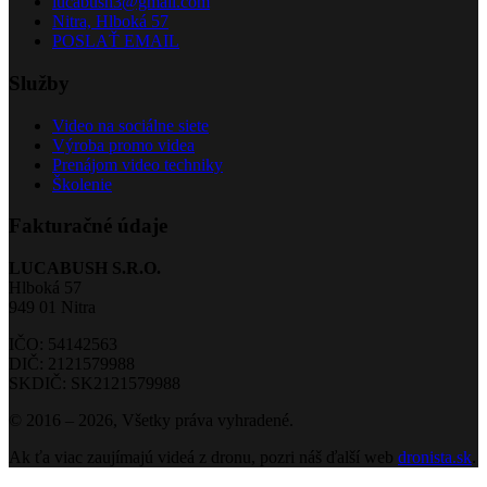
lucabush3@gmail.com
Nitra, Hlboká 57
POSLAŤ EMAIL
Služby
Video na sociálne siete
Výroba promo videa
Prenájom video techniky
Školenie
Fakturačné údaje
LUCABUSH S.R.O.
Hlboká 57
949 01 Nitra
IČO: 54142563
DIČ: 2121579988
SKDIČ: SK2121579988
© 2016 – 2026, Všetky práva vyhradené.
Ak ťa viac zaujímajú videá z dronu, pozri náš ďalší web
dronista.sk
.