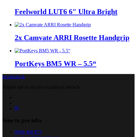
Feelworld LUT6 6″ Ultra Bright
2x Camvate ARRI Rosette Handgrip
PortKeys BM5 WR – 5.5“
lucabush.sk
Nájdeš nás na týchto sociálnych sieťach.
Sme tu pre teba
0949 468 873