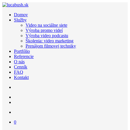
Domov
Služby
Video na sociálne siete
Výroba promo videí
Výroba video podcastu
Školenia: video marketing
Prenájom filmovej techniky
Portfólio
Referencie
O nás
Cenník
FAQ
Kontakt
0