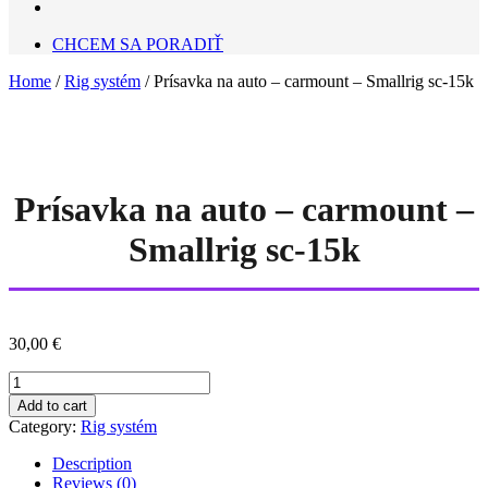
CHCEM SA PORADIŤ
Home
/
Rig systém
/ Prísavka na auto – carmount – Smallrig sc-15k
Prísavka na auto – carmount –
Smallrig sc-15k
30,00
€
Prísavka
na
Add to cart
auto
Category:
Rig systém
-
carmount
Description
-
Reviews (0)