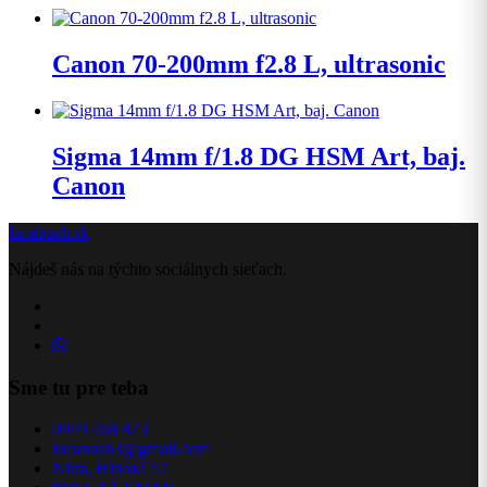
Canon 70-200mm f2.8 L, ultrasonic
Sigma 14mm f/1.8 DG HSM Art, baj.
Canon
lucabush.sk
Nájdeš nás na týchto sociálnych sieťach.
Sme tu pre teba
0949 468 873
lucabush3@gmail.com
Nitra, Hlboká 57