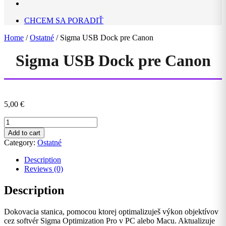
CHCEM SA PORADIŤ
Home
/
Ostatné
/ Sigma USB Dock pre Canon
Sigma USB Dock pre Canon
5,00
€
Sigma
USB
Add to cart
Dock
Category:
Ostatné
pre
Canon
Description
quantity
Reviews (0)
Description
Dokovacia stanica, pomocou ktorej optimalizuješ výkon objektívov
cez softvér Sigma Optimization Pro v PC alebo Macu. Aktualizuje