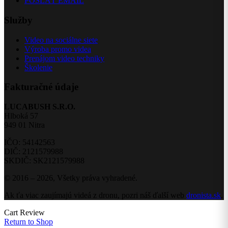
POSLAŤ EMAIL
Služby
Video na sociálne siete
Výroba promo videa
Prenájom video techniky
Školenie
Fakturačné údaje
LUCABUSH S.R.O.
Hlboká 57
949 01 Nitra
IČO: 54142563
DIČ: 2121579988
SKDIČ: SK2121579988
© 2016 – 2026, Všetky práva vyhradené.
Ak ťa viac zaujímajú videá z dronu, pozri náš ďalší web
dronista.sk
.
Cart Review
Return to Shop