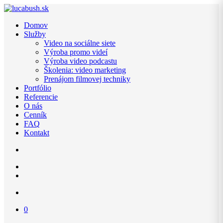
Domov
Služby
Video na sociálne siete
Výroba promo videí
Výroba video podcastu
Školenia: video marketing
Prenájom filmovej techniky
Portfólio
Referencie
O nás
Cenník
FAQ
Kontakt
0