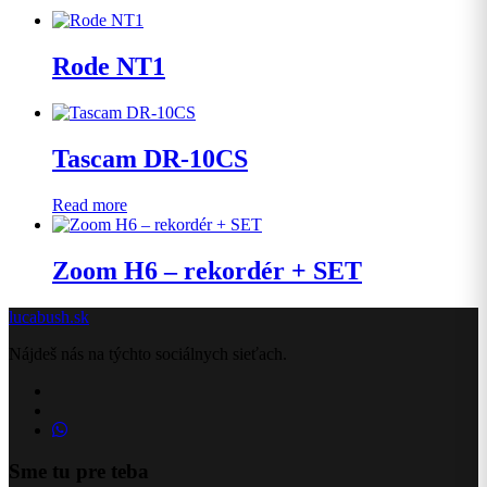
Rode NT1
Tascam DR-10CS
Read more
Zoom H6 – rekordér + SET
lucabush.sk
Nájdeš nás na týchto sociálnych sieťach.
Sme tu pre teba