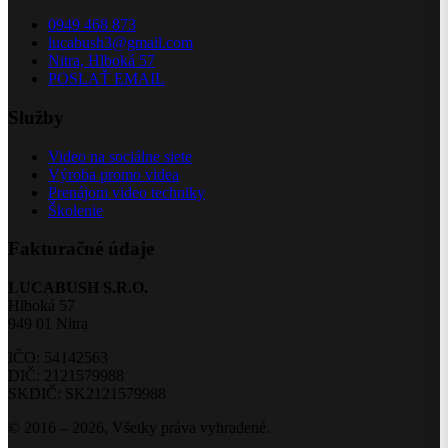
0949 468 873
lucabush3@gmail.com
Nitra, Hlboká 57
POSLAŤ EMAIL
Služby
Video na sociálne siete
Výroba promo videa
Prenájom video techniky
Školenie
Fakturačné údaje
LUCABUSH S.R.O.
Hlboká 57
949 01 Nitra
IČO: 54142563
DIČ: 2121579988
SKDIČ: SK2121579988
© 2016 – 2026, Všetky práva vyhradené.