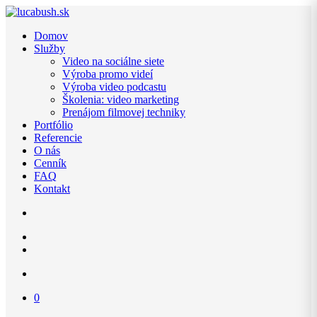
Domov
Služby
Video na sociálne siete
Výroba promo videí
Výroba video podcastu
Školenia: video marketing
Prenájom filmovej techniky
Portfólio
Referencie
O nás
Cenník
FAQ
Kontakt
0