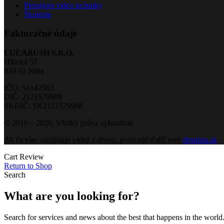
Prenájom video techniky
Školenie
Fakturačné údaje
LUCABUSH S.R.O.
Hlboká 57
949 01 Nitra
IČO: 54142563
DIČ: 2121579988
SKDIČ: SK2121579988
© 2016 – 2026, Všetky práva vyhradené.
Ak ťa viac zaujímajú videá z dronu, pozri náš ďalší web
dronista.sk
.
Cart Review
Return to Shop
Search
What are you looking for?
Search for services and news about the best that happens in the world