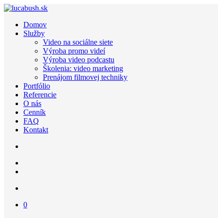
Domov
Služby
Video na sociálne siete
Výroba promo videí
Výroba video podcastu
Školenia: video marketing
Prenájom filmovej techniky
Portfólio
Referencie
O nás
Cenník
FAQ
Kontakt
0