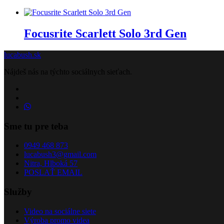
Focusrite Scarlett Solo 3rd Gen
lucabush.sk
Nájdeš nás na týchto sociálnych sieťach.
Sme tu pre teba
0949 468 873
lucabush3@gmail.com
Nitra, Hlboká 57
POSLAŤ EMAIL
Služby
Video na sociálne siete
Výroba promo videa