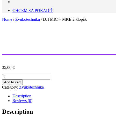
CHCEM SA PORADIŤ
Home
/
Zvukotechnika
/ DJI MIC + MKE 2 klopák
35,00
€
DJI
MIC
Add to cart
+
Category:
Zvukotechnika
MKE
2
Description
klopák
Reviews (0)
quantity
Description