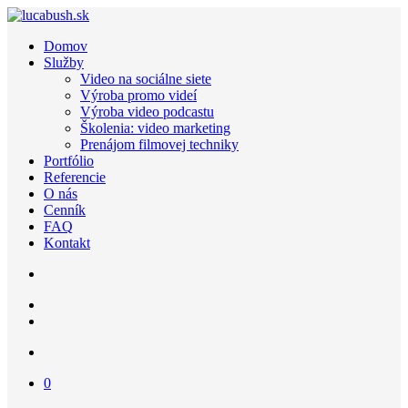
Domov
Služby
Video na sociálne siete
Výroba promo videí
Výroba video podcastu
Školenia: video marketing
Prenájom filmovej techniky
Portfólio
Referencie
O nás
Cenník
FAQ
Kontakt
0