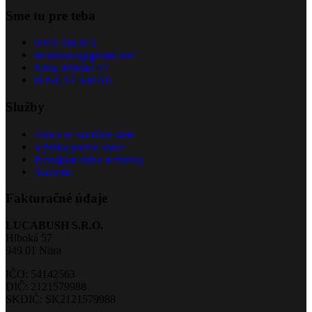
Sme tu pre teba
0949 468 873
lucabush3@gmail.com
Nitra, Hlboká 57
POSLAŤ EMAIL
Služby
Video na sociálne siete
Výroba promo videa
Prenájom video techniky
Školenie
Fakturačné údaje
LUCABUSH S.R.O.
Hlboká 57
949 01 Nitra
IČO: 54142563
DIČ: 2121579988
SKDIČ: SK2121579988