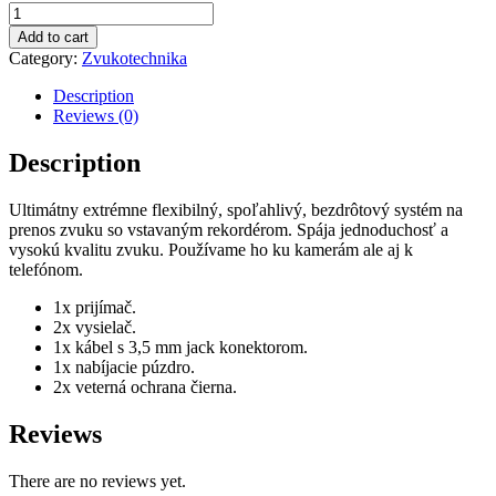
DJI
MIC
Add to cart
quantity
Category:
Zvukotechnika
Description
Reviews (0)
Description
Ultimátny extrémne flexibilný, spoľahlivý, bezdrôtový systém na
prenos zvuku so vstavaným rekordérom. Spája jednoduchosť a
vysokú kvalitu zvuku. Používame ho ku kamerám ale aj k
telefónom.
1x prijímač.
2x vysielač.
1x kábel s 3,5 mm jack konektorom.
1x nabíjacie púzdro.
2x veterná ochrana čierna.
Reviews
There are no reviews yet.