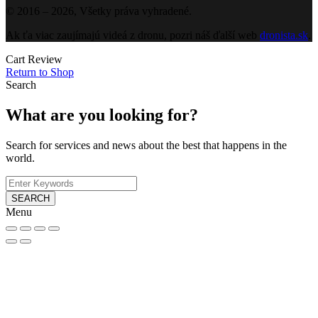
© 2016 – 2026, Všetky práva vyhradené.
Ak ťa viac zaujímajú videá z dronu, pozri náš ďalší web
dronista.sk
.
Cart Review
Return to Shop
Search
What are you looking for?
Search for services and news about the best that happens in the
world.
SEARCH
Menu