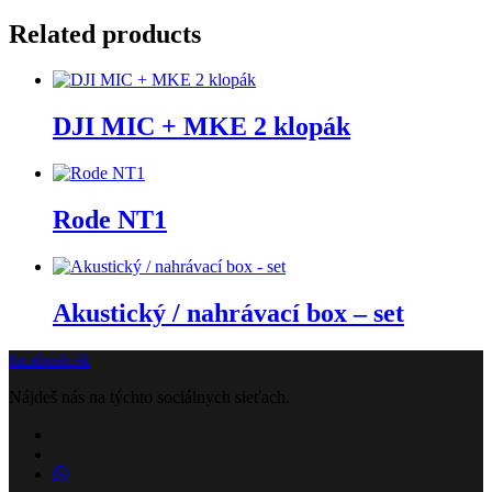
Related products
DJI MIC + MKE 2 klopák
Rode NT1
Akustický / nahrávací box – set
lucabush.sk
Nájdeš nás na týchto sociálnych sieťach.