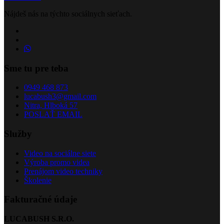
Nájdeš nás na týchto sociálnych sieťach.
Sme tu pre teba
0949 468 873
lucabush3@gmail.com
Nitra, Hlboká 57
POSLAŤ EMAIL
Služby
Video na sociálne siete
Výroba promo videa
Prenájom video techniky
Školenie
Fakturačné údaje
LUCABUSH S.R.O.