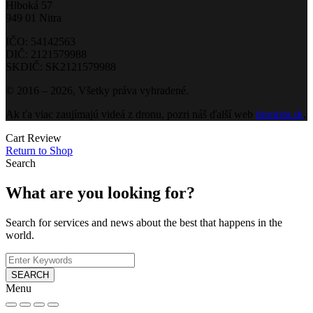
Hlboká 57
949 01 Nitra
IČO: 54142563
DIČ: 2121579988
SKDIČ: SK2121579988
© 2016 – 2026, Všetky práva vyhradené.
Ak ťa viac zaujímajú videá z dronu, pozri náš ďalší web
dronista.sk
.
Cart Review
Return to Shop
Search
What are you looking for?
Search for services and news about the best that happens in the
world.
SEARCH
Menu