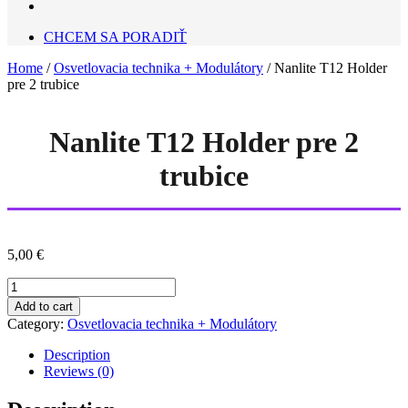
CHCEM SA PORADIŤ
Home
/
Osvetlovacia technika + Modulátory
/ Nanlite T12 Holder
pre 2 trubice
Nanlite T12 Holder pre 2
trubice
5,00
€
Nanlite
T12
Add to cart
Holder
Category:
Osvetlovacia technika + Modulátory
pre
2
Description
trubice
Reviews (0)
quantity