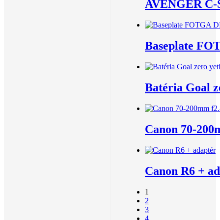
AVENGER C-S
Baseplate FO
Batéria Goal z
Canon 70-200m
Canon R6 + ad
1
2
3
4