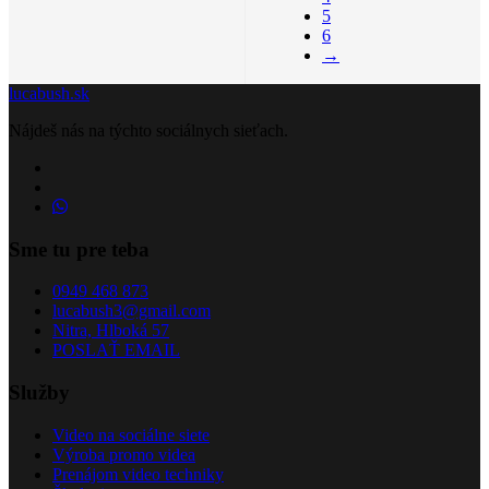
5
6
→
lucabush.sk
Nájdeš nás na týchto sociálnych sieťach.
Sme tu pre teba
0949 468 873
lucabush3@gmail.com
Nitra, Hlboká 57
POSLAŤ EMAIL
Služby
Video na sociálne siete
Výroba promo videa
Prenájom video techniky