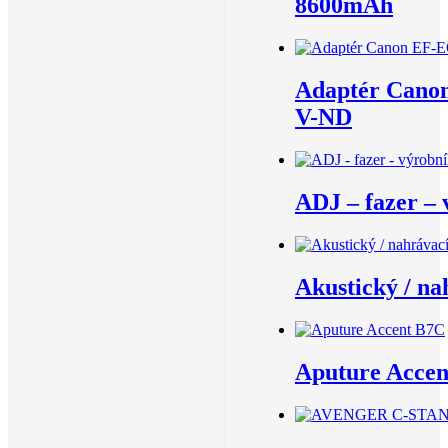
8600mAh
Adaptér Cano
V-ND
ADJ – fazer – 
Akustický / na
Aputure Acce