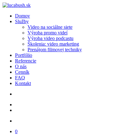
Domov
Služby
Video na sociálne siete
Výroba promo videí
Výroba video podcastu
Školenia: video marketing
Prenájom filmovej techniky
Portfólio
Referencie
O nás
Cenník
FAQ
Kontakt
0