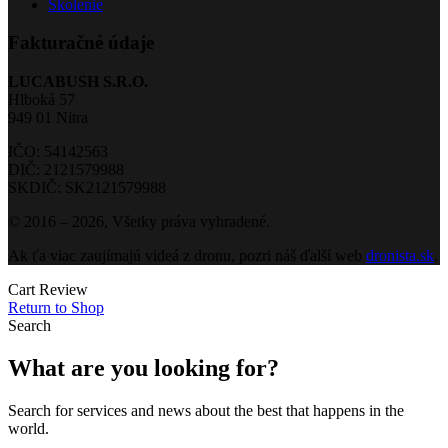
Školenie
Fakturačné údaje
LUCABUSH S.R.O.
Hlboká 57
949 01 Nitra
IČO: 54142563
DIČ: 2121579988
SKDIČ: SK2121579988
© 2016 – 2026, Všetky práva vyhradené.
Ak ťa viac zaujímajú videá z dronu, pozri náš ďalší web
dronista.sk
.
Cart Review
Return to Shop
Search
What are you looking for?
Search for services and news about the best that happens in the
world.